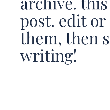
archive. this 
post. edit or
them, then s
writing!