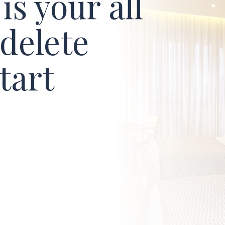
is your all
 delete
tart