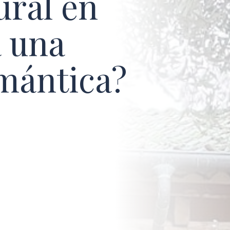
ural en
a una
mántica?