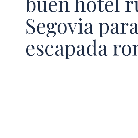
buen hotel r
Segovia par
escapada ro