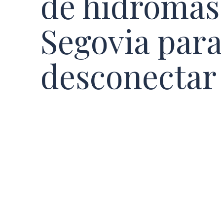
de hidromas
Segovia par
desconectar