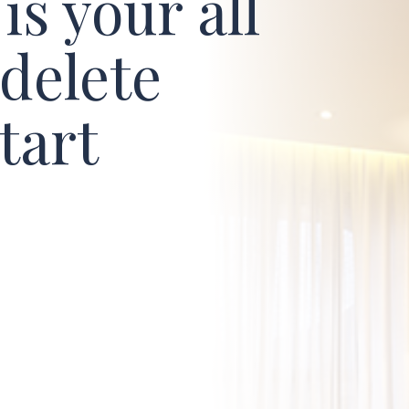
is your all
 delete
tart