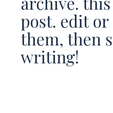
archive. this 
post. edit or
them, then s
writing!