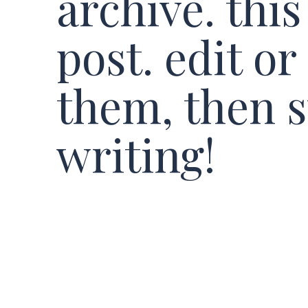
archive. this 
post. edit or
them, then s
writing!