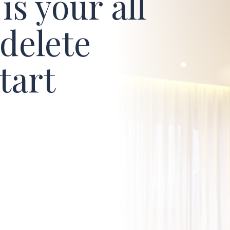
is your all
 delete
tart