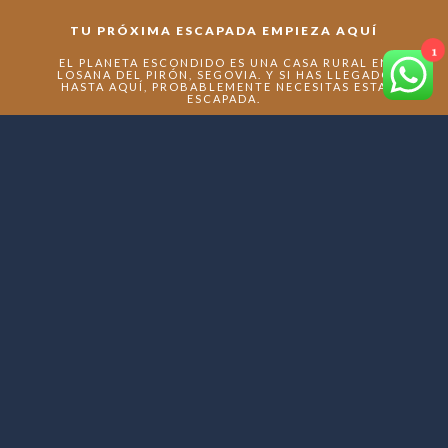
TU PRÓXIMA ESCAPADA EMPIEZA AQUÍ
1
EL PLANETA ESCONDIDO ES UNA CASA RURAL EN
LOSANA DEL PIRÓN, SEGOVIA. Y SI HAS LLEGADO
HASTA AQUÍ, PROBABLEMENTE NECESITAS ESTA
ESCAPADA.