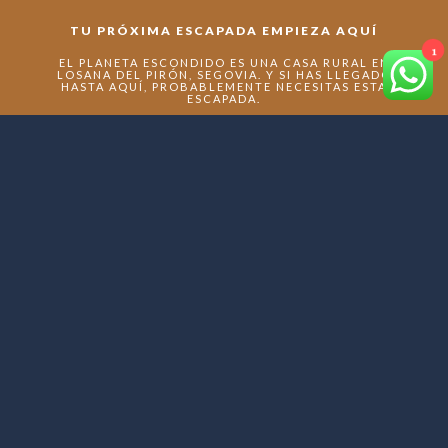
TU PRÓXIMA ESCAPADA EMPIEZA AQUÍ
1
EL PLANETA ESCONDIDO ES UNA CASA RURAL EN
LOSANA DEL PIRÓN, SEGOVIA. Y SI HAS LLEGADO
HASTA AQUÍ, PROBABLEMENTE NECESITAS ESTA
ESCAPADA.