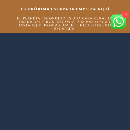
TU PRÓXIMA ESCAPADA EMPIEZA AQUÍ
1
EL PLANETA ESCONDIDO ES UNA CASA RURAL EN
LOSANA DEL PIRÓN, SEGOVIA. Y SI HAS LLEGADO
HASTA AQUÍ, PROBABLEMENTE NECESITAS ESTA
ESCAPADA.