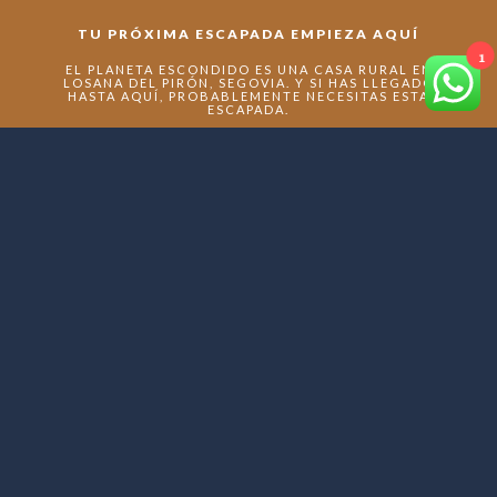
TU PRÓXIMA ESCAPADA EMPIEZA AQUÍ
1
EL PLANETA ESCONDIDO ES UNA CASA RURAL EN
LOSANA DEL PIRÓN, SEGOVIA. Y SI HAS LLEGADO
HASTA AQUÍ, PROBABLEMENTE NECESITAS ESTA
ESCAPADA.