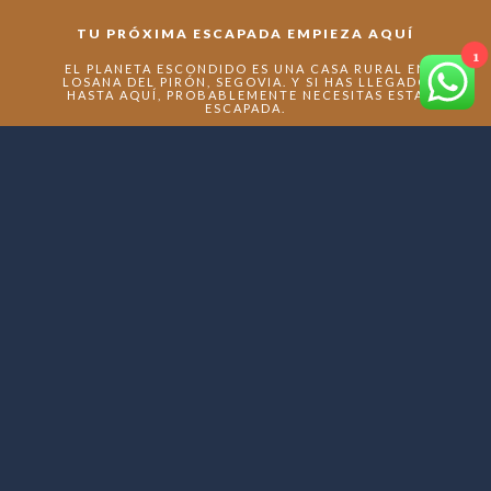
TU PRÓXIMA ESCAPADA EMPIEZA AQUÍ
1
EL PLANETA ESCONDIDO ES UNA CASA RURAL EN
LOSANA DEL PIRÓN, SEGOVIA. Y SI HAS LLEGADO
HASTA AQUÍ, PROBABLEMENTE NECESITAS ESTA
ESCAPADA.