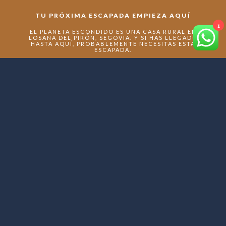
TU PRÓXIMA ESCAPADA EMPIEZA AQUÍ
1
EL PLANETA ESCONDIDO ES UNA CASA RURAL EN
LOSANA DEL PIRÓN, SEGOVIA. Y SI HAS LLEGADO
HASTA AQUÍ, PROBABLEMENTE NECESITAS ESTA
ESCAPADA.