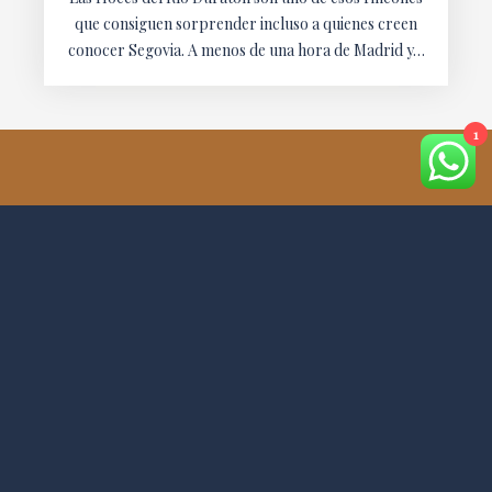
que consiguen sorprender incluso a quienes creen
conocer Segovia. A menos de una hora de Madrid y…
1
TE ENSEÑAMOS CADA RINCÓN EN NUESTRAS
HISTORIAS.
TU PRÓXIMA ESCAPADA EMPIEZA AQUÍ
EL PLANETA ESCONDIDO ES UNA CASA RURAL EN
LOSANA DEL PIRÓN, SEGOVIA. Y SI HAS LLEGADO
HASTA AQUÍ, PROBABLEMENTE NECESITAS ESTA
ESCAPADA.