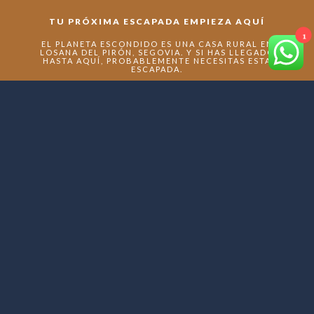
TU PRÓXIMA ESCAPADA EMPIEZA AQUÍ
1
EL PLANETA ESCONDIDO ES UNA CASA RURAL EN
LOSANA DEL PIRÓN, SEGOVIA. Y SI HAS LLEGADO
HASTA AQUÍ, PROBABLEMENTE NECESITAS ESTA
ESCAPADA.