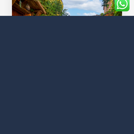
Hotel temático en Segovia
donde cada habitación te lleva
a un lugar diferente
Hay lugares a los que se viaja por el destino, otros a
los que se viaja por cómo te hacen sentir, y El
Planeta Escondido pertenece a esta…